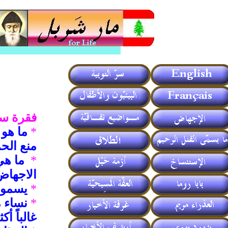
فقرة س
*
ما هو
منع الح
*
ما هي
الاجهاض
*
يسمون
*
نساء م
غالباً أك