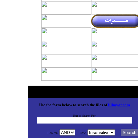
lilhayat.com Search Engine
Use the form below to search the files of
lilhayat.com
Text to Search For:
Boolean:
Case: