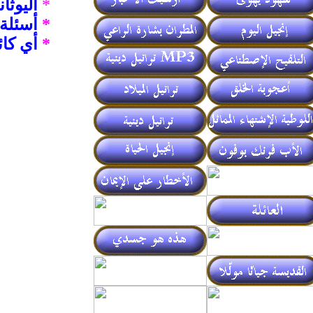
*
ا
ليوثان
*
أسئلة 
*
أي كائ