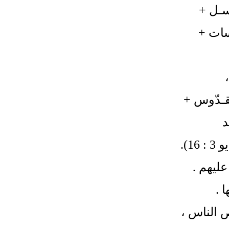
سـل
+
سات
+
،
لقـدّوس
+
د
3 : 16).
عليهم .
ا
.
ص الناس
،