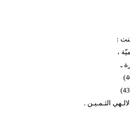
نت :
ّة
،
ة ـ
لـهي الثـمـيـن
.