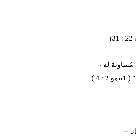
)
مُساوية له
،
4 )
.
نا
+