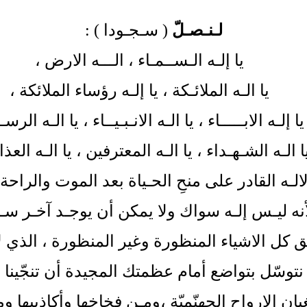
لـنـصـلّ
( سـجـودا
) :
يا إلـه الـســمـاء ، الـــه الارض
،
يا الـه الملائـكة ، يا إلـه رؤساء الملائكة
،
يا إلـه الابـــــاء ، يا الـه الانـبـيــاء ، يا الـه الرس
ا الـه الشـهـداء ، يا الـه المعترفين ، يا الـه العذ
 الالـه القادر على منحِ الحـياة بعد الموت والراح
نه ليـس إلـه سواك ولا يمكن أن يوجـد آخـر سـ
ق كل الاشياء المنظورة وغير المنظورة ، الذي لا
نا نتوسّل بتواضع أمام عظمتك المجيدة أن تنجّينا
ن الارواح الجهنّميّة
،
ومـن فخاخها وأكاذيبها و