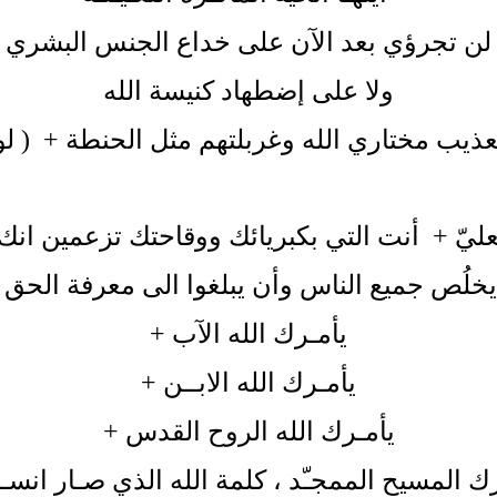
لن تجرؤي بعد الآن على خداع الجنس البشري
ولا على إضطهاد كنيسة الله
ذيب مختاري الله وغربلتهم مثل الحنطة + ( لو 22 : 31
عليّ
+
أنت التي بكبريائك ووقاحتك تزعمين انك 
ُص جميع الناس وأن يبلغوا الى معرفة الحق " ( 1تيمو 2 : 
يأمـرك الله الآب
+
يأمـرك الله الابــن
+
يأمـرك الله الروح القدس
+
ك المسيح الممجـّد ، كلمة الله الذي صـار انسـا