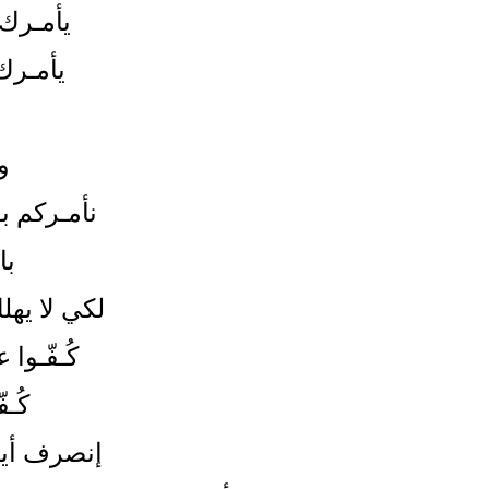
يأمـرك 
يأمـرك
و
نأمـركم بق
با
لكي لا يه
كُـفّـوا
كُـ
إنصرف أيه