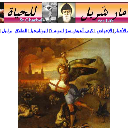
لأخبار
|
الإجهاض
|
كيف أعيش سرّ التوبة ؟
|
اليوثانيجيا
|
الطلاق
|
تراتيل
|