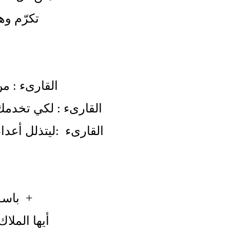
تكرّم وه
القارىء : م
القارىء : لكي تخدمك
القارىء
:
ليتذلل أعدا
+
باسـ
أيها الملا