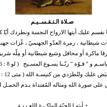
صـلاة الـتـقـســيـم
ا نقسم عليك أيتها الارواح النجسة ونطردك أيّا ك
شيطانية ، زمرة العدّو الجهنميّ ، غُزات جهنمي
ا ماكرة أو محافل وشيع شيطانية أو مِلّه شرير
اسـم و " قـوّة " ربّـنا يسـوع المسـيح ( لو 8 : 46)
بَض عليك ولتُطرَدي من كنيسـة الله ( متى 12 : 43)
لى صورة الله ومثاله المُفتداة بـدم الحمـل الا
+
أيتهـا الحيّة الماكـرة اللعـيـنـة