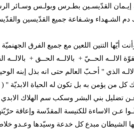
إيـمان القدّيسـين بطـرس وبولـس وسـائر الر
 دم الشـهداء وشـفاعة جميع القدّيسين والقدّي
أنت أيّها التنين اللعين مع جميع الفرق الجهنميّة
وّة الالــه الحــيّ + بالالــه الحــق + بالالــه ا
لالـه الذي " أحـبّ العالم حتى انه بذل إبنه الوحي
لك كل من يؤمن به
بل تكون له الحياة الابديّة "
( يو 
 عـن تضليل بني البشر وسكب سم الهلاك الابدي 
فّـوا عـن الاساءة للكنيسة المقدّسة وإعاقة حرّيّته
ا الشيطان مبدع كل خدعة وسيّدها وعـدو خلا