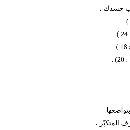
بب حسدك
،
)
)
)
تواضعها
المتكبّر
،