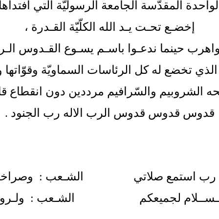
واحدة المقدّسة الجامعة الرسوليّة التي افتداها
إخضـع تحـت يـد الله الكلّيّة القـدرة
،
واهرب حينما ندعـوا باسـم يسـوع القـدوس الـ
الذي تخضع له كل الرئاسات السماويّة وقوّاتها 
ه الشروبيم والسّرافيم مرددين دون انقطاع قا
قدوس قدوس قدوس الرب الاله رب الجنود
.
 يا رب استمع صلاتي الشـعب : وصراخي ا
 الـســلام لجميعكم الشـعب : ولـروحـ