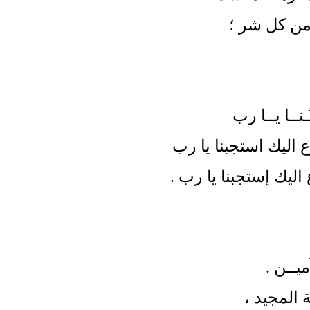
 من كل شر ؛
يــا رب
 اليك استجبنا يا رب
ليك إستجبنا يا رب .
ميــن
.
ة المجيد
،