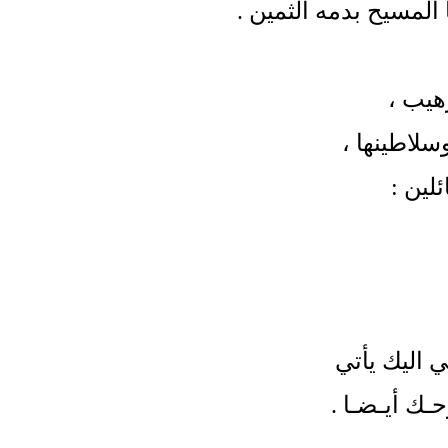
 المسيح بدمه الثمين
.
رهيب
،
وسلاطينها
،
ئلين
:
ليك يأتي
ك أيـضـا
.