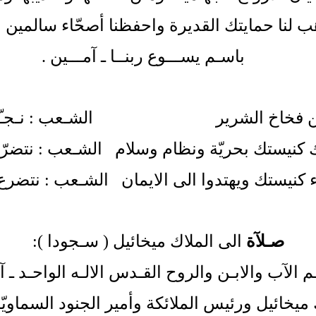
ب لنا حمايتك القديرة واحفظنا أصحّاء سالمين
باسـم يســـوع ربنــا ـ آمـــين
.
ن فخاخ الشرير
الشـعب : نـجـّـنــا 
 كنيستك بحريّة ونظام وسلام
الشـعب : نتضرّع
ء كنيستك ويهتدوا الى الايمان
الشـعب : نتضرع ا
صـلآة
الى الملاك ميخائيل ( سـجودا
):
م الآب والابـن والروح القـدس الالـه الواحـد ـ آ
ك ميخائيل ورئيس الملائكة وأمير الجنود السماويّ