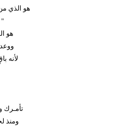
هو الذي م
" 
هو ال
ووعد ب
لأنه باقٍ
تأمـرك وا
ومنذ لحظة ا