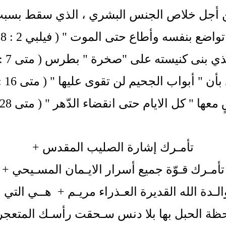
ن أجل خلاص الجنس البشري ، الذي سقط بس
تواضع بنفسه وأطاع حتى الموت " ( فيلبي 2 : 8
ذي بنى كنيسته على "صخرة " بطرس ( متى 7 : 24
أن " أبواب الجحيم لن تقوى عليها " ( متى 16 : 18
 معها " كل الايام حتى انقضاء الدّهر " ( متى 28 : 20) .
تأمـرك إشارة الصليب المقدس
+
تأمـرك قـوّة جميع أسرار
الايـمان المسـيحي
+
لـدة الله القديرة العـذراء مريـم
+
هــي التي ب
لحبل بها بلا دنس سـحقت رأسـك المتعجرف 