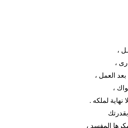
ــل
،
ارى
،
ة بعد العمل
،
واك
،
 نهاية لملكه
.
 بقدرتك
مكرها المفسد
،