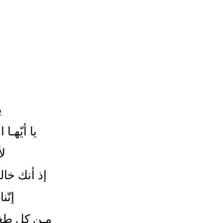
ي
يا أيّهـا
لأ
إذ أنك خال
إنّ
مـن كل طغيا