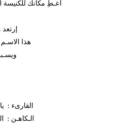
أعـطِ مكانك للكنيسة ال
إرتعد 
هذا الاسـم 
ويسـبح
القارىء :
الـكاهـن :