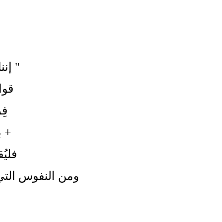
"
إنن
قوات 
فِرق
+ ب
فليُق
ومن النفوس التي ع